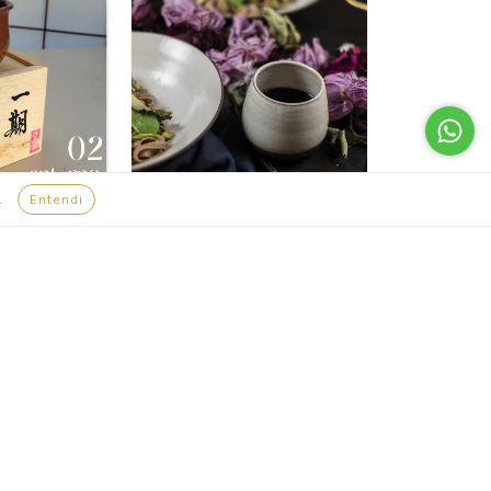
.
Entendi
Copo para Vinho Lua
R$105,00
ESGOTADO
ESGOTADO