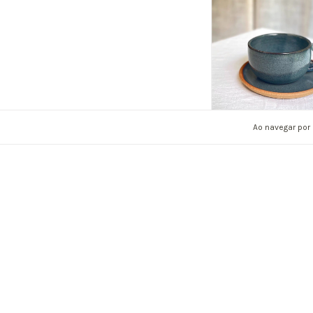
Ao navegar por 
Xícara Inada San 
com pires
R$85,00