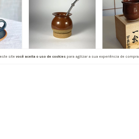
este site
você aceita o uso de cookies
para agilizar a sua experiência de compra
Cuia com aba
Ichigo-Ichie
Pequena
R$132,00
R$220,00
ESGOTADO
ESGOTADO