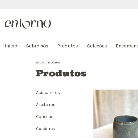
Início
Sobre nós
Produtos
Coleções
Encomen
Início
/
Produtos
Produtos
Açucareiros
Azeiteiros
Canecas
Coadores