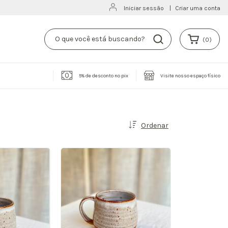
Iniciar sessão
|
Criar uma conta
(
0
)
5% de desconto no pix
Visite nosso espaço físico
Ordenar