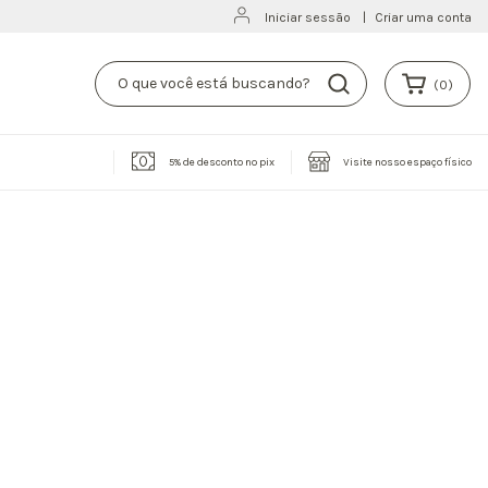
Iniciar sessão
|
Criar uma conta
(
0
)
5% de desconto no pix
Visite nosso espaço físico